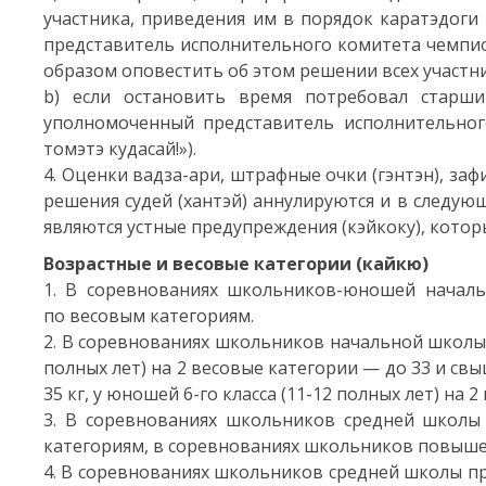
участника, приведения им в порядок каратэдоги
представитель исполнительного комитета чемпион
образом оповестить об этом решении всех участни
b) если остановить время потребовал старш
уполномоченный представитель исполнительного
томэтэ кудасай!»).
4. Оценки вадза-ари, штрафные очки (гэнтэн), з
решения судей (хантэй) аннулируются и в следую
являются устные предупреждения (кэйкоку), котор
Возрастные и весовые категории (кайкю)
1. В соревнованиях школьников-юношей нача
по весовым категориям.
2. В соревнованиях школьников начальной школ
полных лет) на 2 весовые категории — до 33 и св
35 кг, у юношей
6-го
класса
(11-12
полных лет) на 2 
3. В соревнованиях школьников средней школ
категориям, в соревнованиях школьников повыш
4. В соревнованиях школьников средней школы п