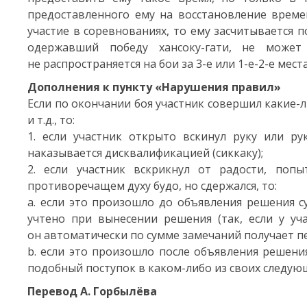
предоставленного ему на восстановление време
участие в соревнованиях, то ему засчитывается 
одержавший победу хансоку-гати, не может
не распространяется на бои за
3-е
или 1-е-2-е места
Дополнения к пункту «Нарушения правил»
Если по окончании боя участник совершил какие-л
и т.д., то:
1. если участник открыто вскинул руку или ру
наказывается дисквалификацией (сиккаку);
2. если участник вскрикнул от радости, поп
противоречащем духу будо, но сдержался, то:
a. если это произошло до объявления решения с
учтено при вынесении решения (так, если у у
он автоматически по сумме замечаний получает пе
b. если это произошло после объявления решени
подобный поступок в каком-либо из своих следующ
Перевод А. Горбылёва