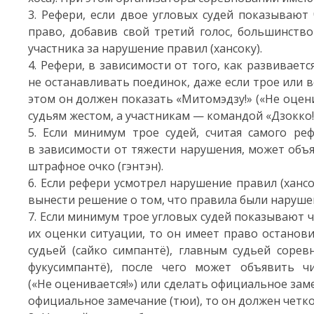
3. Рефери, если двое угловых судей показывают 
право, добавив свой третий голос, большинство
участника за нарушение правил (хансоку).
4. Рефери, в зависимости от того, как развивае
не останавливать поединок, даже если трое или в
этом он должен показать «Митомэдзу!» («Не оцени
судьям жестом, а участникам — командой «Дзокко!
5. Если минимум трое судей, считая самого ре
в зависимости от тяжести нарушения, может объ
штрафное очко (гэнтэн).
6. Если рефери усмотрел нарушение правил (ханс
вынести решение о том, что правила были наруше
7. Если минимум трое угловых судей показывают ч
их оценки ситуации, то он имеет право останов
судьей (сайко симпантё), главным судьей сорев
фукусимпантё), после чего может объявить ч
(«Не оценивается!») или сделать официальное заме
официальное замечание (тюи), то он должен четк