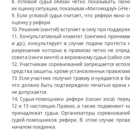
8. Угловой судья обязан четко показывать свою
их оценку ситуации, показывая «Митомэдзу!» («Не о
9. Если угловой судья считает, что рефери явно 
оценку у рефери.
10. Решение (хантэй) вступает в силу при поддерж
11. Консультативный комитет (сингиин) принима
и др.), консультирует в случае подачи протест
разрешение которых в правилах четко не опред
совета (синги иинтё) и верховному судье (сайко си
12. Участникам соревнований запрещается испо
средства защиты, кроме установленных правилам
13. Если участник получил травму и нуждается в
что должно быть подтверждено печатью врача н
не допускается.
14. Судьи-помощники рефери (сюсин хоса) пер
12 и 13 настоящих Правил, а также подменяют н
принадлежат судьи. Организаторы соревнований
судей-помощников рефери. В этом случае пров
началом поединка.