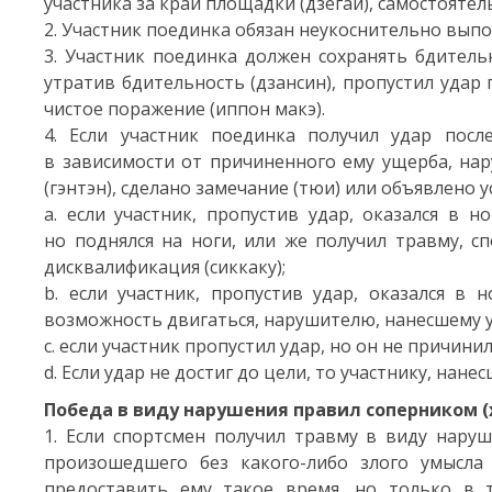
участника за край площадки (дзёгай), самостояте
2. Участник поединка обязан неукоснительно вып
3. Участник поединка должен сохранять бдительн
утратив бдительность (дзансин), пропустил удар 
чистое поражение (иппон макэ).
4. Если участник поединка получил удар посл
в зависимости от причиненного ему ущерба, на
(гэнтэн), сделано замечание (тюи) или объявлено 
a. если участник, пропустив удар, оказался в 
но поднялся на ноги, или же получил травму, с
дисквалификация (сиккаку);
b. если участник, пропустив удар, оказался в
возможность двигаться, нарушителю, нанесшему уд
c. если участник пропустил удар, но он не причини
d. Если удар не достиг до цели, то участнику, нан
Победа в виду нарушения правил соперником (
1. Если спортсмен получил травму в виду наруш
произошедшего без какого-либо злого умысла
предоставить ему такое время, но только в т