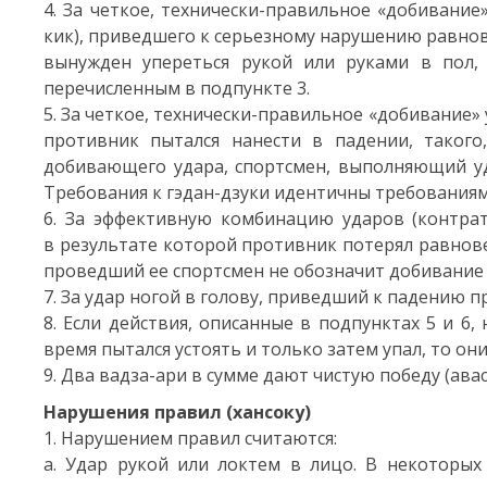
4. За четкое, технически-правильное «добивание»
кик), приведшего к серьезному нарушению равнов
вынужден упереться рукой или руками в пол, 
перечисленным в подпункте 3.
5. За четкое, технически-правильное «добивание» 
противник пытался нанести в падении, такого
добивающего удара, спортсмен, выполняющий уда
Требования к гэдан-дзуки идентичны требованиям 
6. За эффективную комбинацию ударов (контрат
в результате которой противник потерял равнове
проведший ее спортсмен не обозначит добивание 
7. За удар ногой в голову, приведший к падению п
8. Если действия, описанные в подпунктах 5 и 6
время пытался устоять и только затем упал, то он
9. Два вадза-ари в сумме дают чистую победу (авас
Нарушения правил (хансоку)
1. Нарушением правил считаются:
a. Удар рукой или локтем в лицо. В некоторых