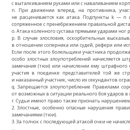
с выталкиванием руками или с наваливанием корп
n. При движении вперед, на противника, уча
не расценивается как атака. Подпункты k — n 
сопряженное с пренебрежением правильной диста
o. Атака коленного сустава прямыми ударами ног р
p. В случае злословия, оскорбительных высказ
в отношении соперника или судей, рефери или ис
Если после этого болельщики участника продолжа
особо злостных злоупотреблений начисляется шт
замечания (тюи) или начислении ему штрафного 
участия в поединке представителей той же стр
и наказанный участник, число их секундантов огра
q. Запрещается злоупотребление Правилами со
от возможных в ситуации реального боя ударов в 
r. Судьи имеют право также признать нарушением 
2. Злостные, особенно опасные нарушения прав
замечаниями (тюи).
3. За толчок с последующей атакой очки не начисл