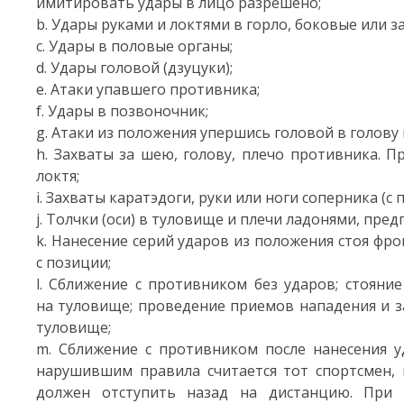
имитировать удары в лицо разрешено;
b. Удары руками и локтями в горло, боковые или 
c. Удары в половые органы;
d. Удары головой (дзуцуки);
e. Атаки упавшего противника;
f. Удары в позвоночник;
g. Атаки из положения упершись головой в голову
h. Захваты за шею, голову, плечо противника. 
локтя;
i. Захваты каратэдоги, руки или ноги соперника (
j. Толчки (оси) в туловище и плечи ладонями, предп
k. Нанесение серий ударов из положения стоя фр
с позиции;
l. Сближение с противником без ударов; стояни
на туловище; проведение приемов нападения и з
туловище;
m. Сближение с противником после нанесения у
нарушившим правила считается тот спортсмен, 
должен отступить назад на дистанцию. При 