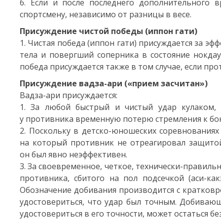
6. Если и после последнего дополнительного в
спортсмену, независимо от разницы в весе.
Присуждение чистой победы (иппон гати)
1. Чистая победа (иппон гати) присуждается за 
тела и повергший соперника в состояние нокдау
победа присуждается также в том случае, если про
Присуждение вадза-ари («прием засчитан»)
Вадза-ари присуждается:
1. За любой быстрый и чистый удар кулаком,
у противника временную потерю стремления к бо
2. Поскольку в детско-юношеских соревнованиях
на который противник не отреагировал защитой,
он был явно неэффективен.
3. За своевременное, четкое, технически-правиль
противника, сбитого на пол подсечкой (аси-как
Обозначение добивания производится с кратковр
удостовериться, что удар был точным. Добивающ
удостовериться в его точности, может остаться бе