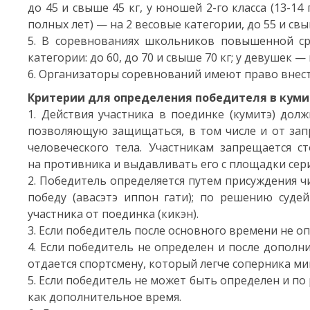
до 45 и свыше 45 кг, у юношей
2-го
класса
(13-14
п
полных лет) — на 2 весовые категории, до 55 и свы
5. В соревнованиях школьников повышенной 
категории: до 60, до 70 и свыше 70 кг; у девушек — 
6. Организаторы соревнований имеют право внест
Критерии для определения победителя в кумит
1. Действия участника в поединке (кумитэ) дол
позволяющую защищаться, в том числе и от зап
человеческого тела. Участникам запрещается с
на противника и выдавливать его с площадки сер
2. Победитель определяется путем присуждения ч
победу (авасэтэ иппон гати); по решению судей
участника от поединка (кикэн).
3. Если победитель после основного времени не о
4. Если победитель не определен и после дополн
отдается спортсмену, который легче соперника мин
5. Если победитель не может быть определен и по
как дополнительное время.