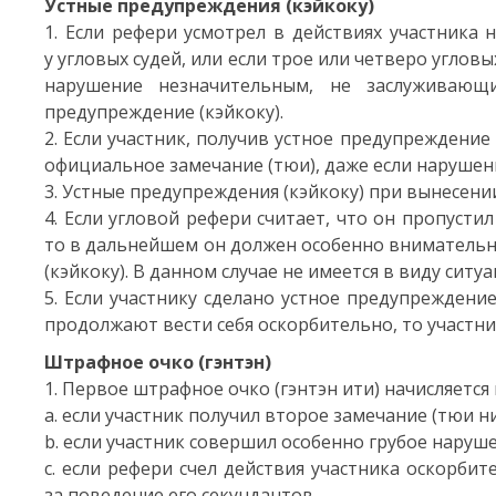
Устные предупреждения (кэйкоку)
1. Если рефери усмотрел в действиях участника
у угловых судей, или если трое или четверо угловы
нарушение незначительным, не заслуживающ
предупреждение (кэйкоку).
2. Если участник, получив устное предупреждени
официальное замечание (тюи), даже если нарушен
3. Устные предупреждения (кэйкоку) при вынесении
4. Если угловой рефери считает, что он пропуст
то в дальнейшем он должен особенно внимательн
(кэйкоку). В данном случае не имеется в виду ситу
5. Если участнику сделано устное предупреждени
продолжают вести себя оскорбительно, то участни
Штрафное очко (гэнтэн)
1. Первое штрафное очко (гэнтэн ити) начисляется
a. если участник получил второе замечание (тюи ни
b. если участник совершил особенно грубое наруш
c. если рефери счел действия участника оскорби
за поведение его секундантов.