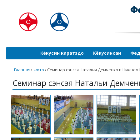
Кёкусин каратэдо
Кёкусинкан
Фед
Главная
›
Фото
›
Семинар сэнсэя Натальи Демченко в Нижнем
Семинар сэнсэя Натальи Демчен