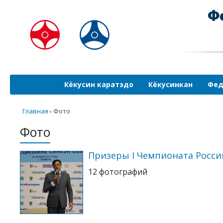
Кёкусин каратэдо
Кёкусинкан
Фед
Главная
›
Фото
Фото
Призеры I Чемпионата Росси
12 фотографий